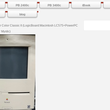
PB 2400c
PB 3400c
iBook
blog
 Color Classic II (LogicBoard:Macintosh LC575+PowerPC
 Mystic)