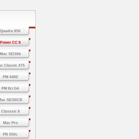
Quadra 950
Power CC II
Mac SE/30b
c Classic 475
PM 4400
PM IIci G4
Mac SE/30CR
Classsic II
Mac Pro
PB 550c