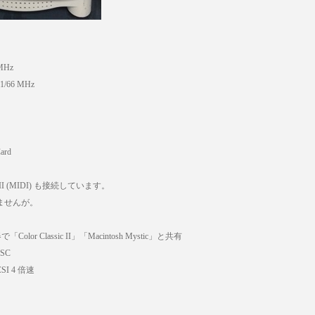
MHz
01/66 MHz
Card
 MkII (MIDI) も接続しています。
ませんが。
Color Classic II」「Macintosh Mystic」と共有
SC
I 4 倍速