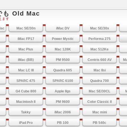
 Old Mac
使えます
ac
Mac SE/30n
iMac DV
Mac SE/30x
iMac FP17
Power Mystic
Performa 275
Mac Plus
Mac 128K
Mac 512Ke
iMac (BB)
PM 9500
Centris 660 AV
Ma
Mac LC III
Quadra 605
Mac IIsi
x
SPARC 475
SPARC 6100
Quadra 700
G4 Cube 800
Apple IIgs
Mac SE/30CL
Macintosh II
PM 9600
Color Classic II
Takky
iMac 2006
Mac mini
iPad Pro
PB 100
PB 540c