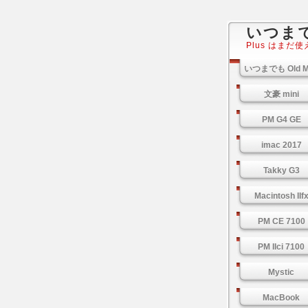
いつまでも
Plus はまだ
いつまでも Old M
文豪 mini
PM G4 GE
imac 2017
Takky G3
Macintosh IIf
PM CE 7100
PM IIci 7100
Mystic
MacBook