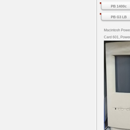
PB 1400c
PB G3 LB
Macintosh Power
Card 601, Power