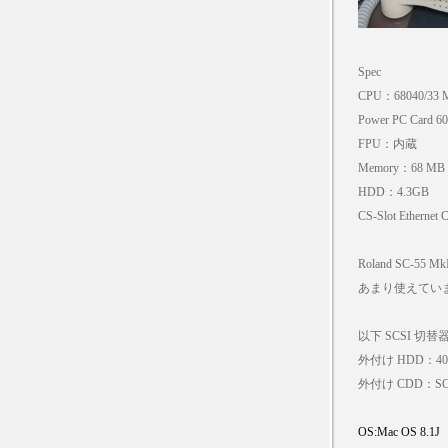
Spec
CPU：68040/33 
Power PC Card 6
FPU：内蔵
Memory：68 MB
HDD：4.3GB
CS-Slot Ethernet 
Roland SC-55
あまり使えてい
以下 SCSI 切替器で「
外付け HDD：40
外付け CDD：SCS
OS:Mac OS 8.1J